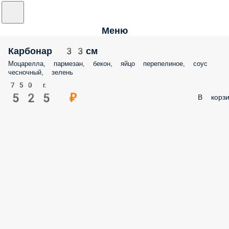
Меню
Карбонар 33см
Моцарелла, пармезан, бекон, яйцо перепелиное, соус
чесночный, зелень
750 г.
525 ₽
В корзи