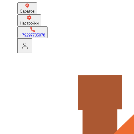
Саратов
Настройки
+79297735078