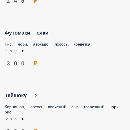
220 г.
340 ₽
Яномото
Рис, нори, масаго, спайси, мидии фри, снежный краб,
огурец
210 г.
245 ₽
Футомаки сяки
Рис, нори, авокадо, лосось, креветка