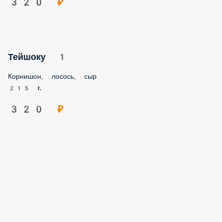
190 г.
300 ₽
Тейшоку 2
Корнишон, лосось копченый сыр творожный нори рис
215 г.
320 ₽
Тейшоку 1
Корнишон, лосось, сыр
215 г.