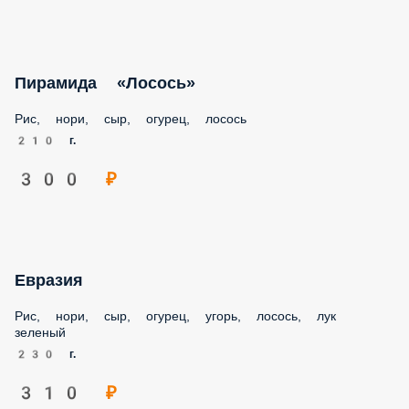
Рис, нори, огурец, снежный краб, курица, сыр
210 г.
240 ₽
Пирамида «Угорь»
Рис, нори, сыр, огурец, угорь, мойва
210 г.
330 ₽
Пирамида «Лосось»
Рис, нори, сыр, огурец, лосось