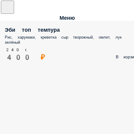
Меню
Эби топ темпура
Рис, харумаки, креветка сыр творожный, омлет, лук
зелёный
240 г.
400 ₽
В корзи