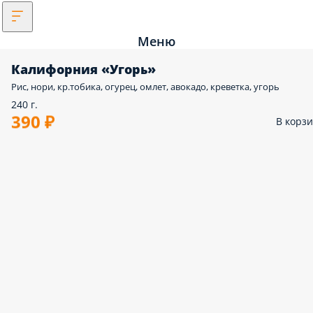
Меню
Калифорния «Угорь»
Рис, нори, кр.тобика, огурец, омлет, авокадо, креветка, угорь
240 г.
390 ₽
В корз