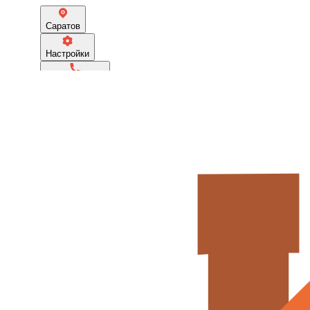
Саратов
Настройки
+79297735078